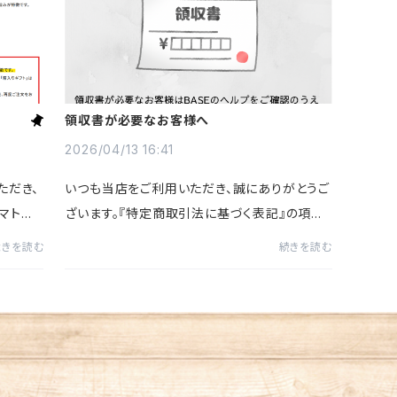
領収書が必要なお客様へ
2026/04/13 16:41
ただき、
いつも当店をご利用いただき、誠にありがとうご
マト運
ざいます。『特定商取引法に基づく表記』の項目
送料・配
（ページ最下部から遷移可能）にもございます
続きを読む
続きを読む
0g袋入
通り、当ショップでは独自の領収書を発行してお
りません。領収書が必要...