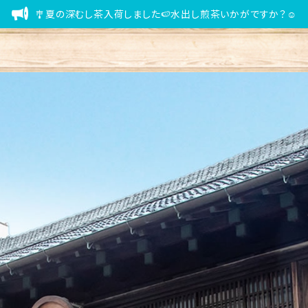
🎐夏の深むし茶入荷しました🍉水出し煎茶いかがですか？☺