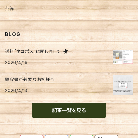
文具
茶筒
便箋
BLOG
季節物
送料「ネコポス」に関しまして
2026/4/16
金封
領収書が必要なお客様へ
2026/4/13
記事一覧を見る