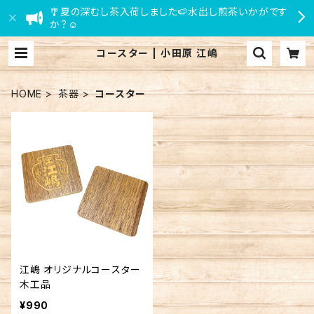
🎐夏の深むし茶入荷しました🍉水出し煎茶いかがです
か？☺
コースター | 小田原 江嶋
HOME
茶器
コースター
江嶋 オリジナルコースター
木工品
¥990