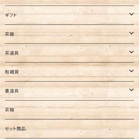
ほうじ茶
全型サイズ
ギフト
玄米茶
8切サイズ
お茶ギフト
茶器
バイオ茶
その他
海苔ギフト
急須
茶道具
カカオティー
ギフト
お茶･海苔ギフト
水出し用ボトル
懐紙
和雑貨
フィルターインボトル
ギフトセット
コースター
ポーチ・財布
書道具
カークボトル
扇子・うちわ
筆
茶箱
和紙
墨
セット商品