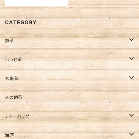
CATEGORY
煎茶
茶葉
ほうじ茶
缶入
ティーバッグ
茶葉
玄米茶
袋入
水出し
ティーバッグ
茶葉
その他茶
新茶
ティーバッグ
ティーバッグ
ギフト
煎茶
海苔