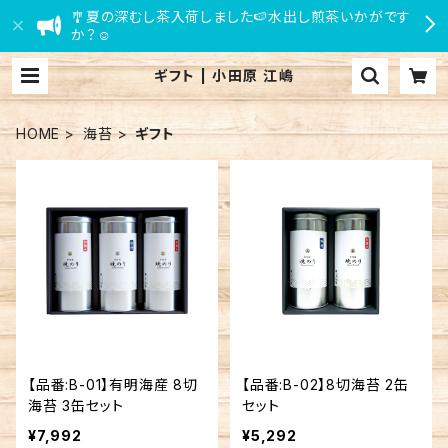
🎐夏の深むし茶入荷しました🍉水出し煎茶いかがです
か？☺
ギフト | 小田原 江嶋
HOME
海苔
ギフト
【品番:B-01】有明海産 8切
【品番:B-02】8切海苔 2缶
海苔 3缶セット
セット
¥7,992
¥5,292