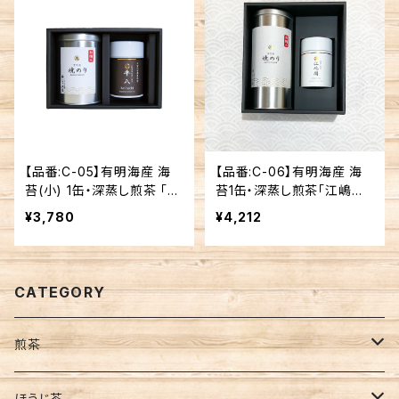
【品番:C-05】有明海産 海
【品番:C-06】有明海産 海
苔(小) 1缶・深蒸し煎茶 「平
苔1缶・深蒸し煎茶「江嶋園」
八」 1缶セット
1缶セット
¥3,780
¥4,212
CATEGORY
煎茶
茶葉
ほうじ茶