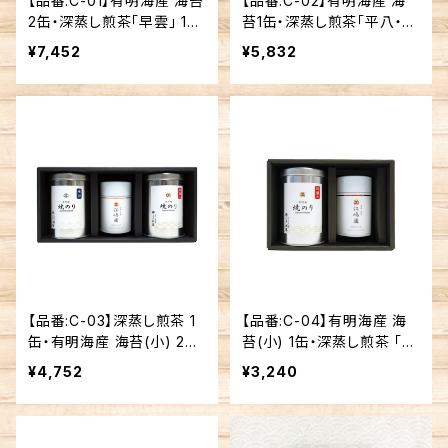
【品番:C-01】有明海産 海苔
【品番:C-02】有明海産 海
2缶・深蒸し煎茶「早雲」 1缶
苔1缶・深蒸し煎茶「平八・江
セット
嶋園」 2缶セット
¥7,452
¥5,832
【品番:C-03】深蒸し煎茶 1
【品番:C-04】有明海産 海
缶・有明海産 海苔(小) 2缶
苔(小) 1缶・深蒸し煎茶 「江
セット
嶋園」1缶セット
¥4,752
¥3,240