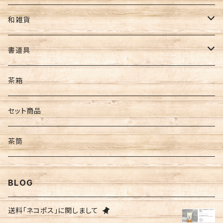
カカオティー
ギフト
お茶･海苔ギフト
水出し用ボトル
懐紙
和雑貨
フィルターインボトル
ギフトセット
コースター
ポーチ・財布
書道具
カークボトル
扇子・うちわ
筆
茶箱
和紙
墨
セット商品
文具
茶筒
便箋
BLOG
季節物
送料「ネコポス」に関しまして