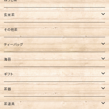
缶入
ティーバッグ
茶葉
玄米茶
袋入
水出し
ティーバッグ
茶葉
その他茶
新茶
ティーバッグ
ティーバッグ
ギフト
煎茶
海苔
ほうじ茶
全型サイズ
ギフト
玄米茶
8切サイズ
お茶ギフト
茶器
バイオ茶
その他
海苔ギフト
急須
茶道具