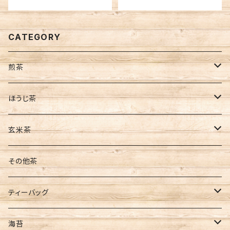
CATEGORY
煎茶
茶葉
ほうじ茶
缶入
ティーバッグ
茶葉
玄米茶
袋入
水出し
ティーバッグ
茶葉
その他茶
新茶
ティーバッグ
ティーバッグ
ギフト
煎茶
海苔