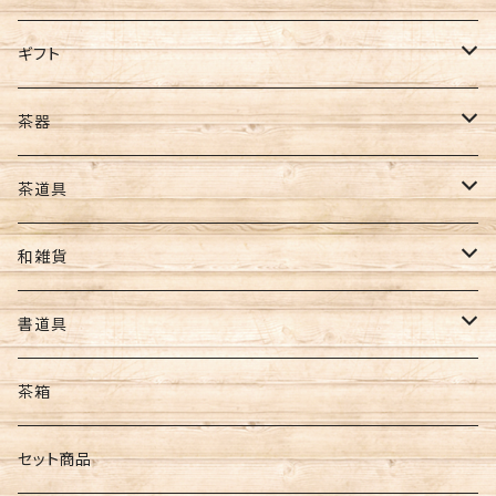
ほうじ茶
全型サイズ
ギフト
玄米茶
8切サイズ
お茶ギフト
茶器
バイオ茶
その他
海苔ギフト
急須
茶道具
カカオティー
ギフト
お茶･海苔ギフト
水出し用ボトル
懐紙
和雑貨
フィルターインボトル
ギフトセット
コースター
ポーチ・財布
書道具
カークボトル
扇子・うちわ
筆
茶箱
和紙
墨
セット商品