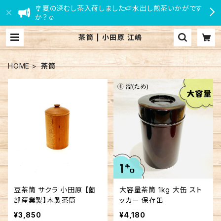
🎐夏の深むし茶入荷しました🍉水出し煎茶いかがです
か？☺
茶筒 | 小田原 江嶋
HOME
茶筒
豆茶筒 サクラ 小田原 【薗
大容量茶筒 1kg 大缶 スト
部産業製】木製茶筒
ッカー 保存缶
¥3,850
¥4,180