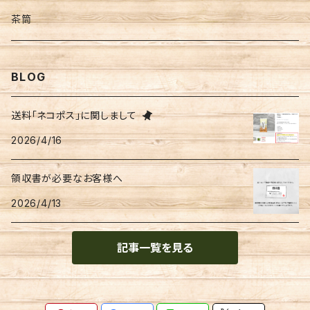
文具
茶筒
便箋
BLOG
季節物
送料「ネコポス」に関しまして
2026/4/16
金封
領収書が必要なお客様へ
2026/4/13
記事一覧を見る