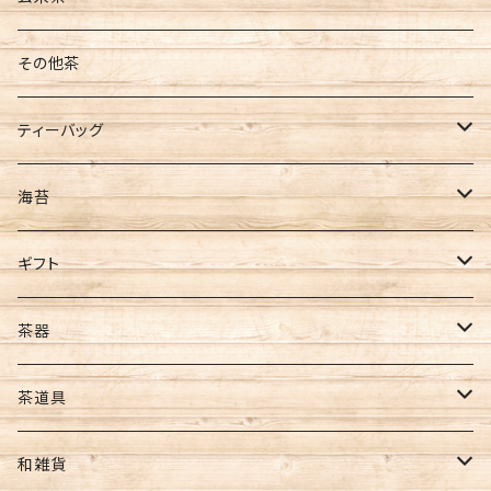
袋入
水出し
ティーバッグ
茶葉
その他茶
新茶
ティーバッグ
ティーバッグ
ギフト
煎茶
海苔
ほうじ茶
全型サイズ
ギフト
玄米茶
8切サイズ
お茶ギフト
茶器
バイオ茶
その他
海苔ギフト
急須
茶道具
カカオティー
ギフト
お茶･海苔ギフト
水出し用ボトル
懐紙
和雑貨