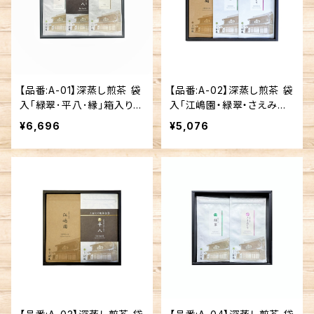
【品番:A-01】深蒸し煎茶 袋
【品番:A-02】深蒸し煎茶 袋
入「緑翠･平八･縁」箱入りギ
入「江嶋園・緑翠・さえみど
フト
り」 箱入りギフト
¥6,696
¥5,076