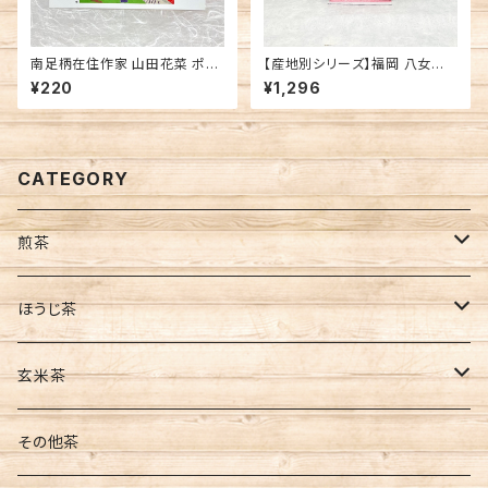
南足柄在住作家 山田花菜 ポス
【産地別シリーズ】福岡 八女茶
トカード イラストレーター 作家
80g ※6袋までネコポスで発
¥220
¥1,296
作品
送可
CATEGORY
煎茶
茶葉
ほうじ茶
缶入
ティーバッグ
茶葉
玄米茶
袋入
水出し
ティーバッグ
茶葉
その他茶