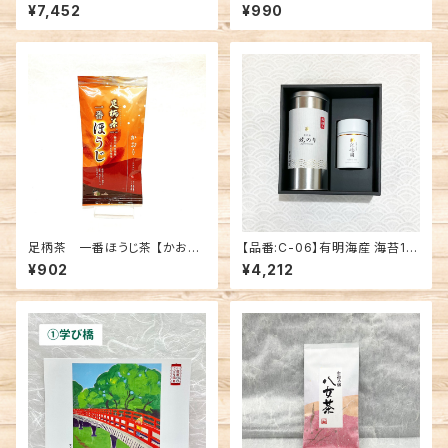
缶・深蒸し煎茶「早雲」 1缶セット
品
¥7,452
¥990
足柄茶 一番ほうじ茶 【かおり】
【品番:C-06】有明海産 海苔1
50g 神奈川県産茶葉100%使
缶・深蒸し煎茶「江嶋園」 1缶セッ
¥902
¥4,212
用
ト