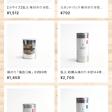
【小サイズ】缶入 味付のり 8切6
スタンドパック 味付のり 8切サ
4枚 有明海産 焼海苔
イズ
¥1,512
¥702
焼のり 「海苔三昧」 8切88枚
缶入 初摘み焼のり 8切144枚
有明海産 焼海苔
¥1,458
¥2,700