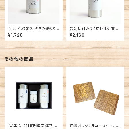
【小サイズ】缶入 初摘み焼のり
缶入 味付のり 8切144枚 有明
8切64枚 有明海産 焼海苔
海産 味付海苔
¥1,728
¥2,160
その他の商品
【品番:C-01】有明海産 海苔 2
江嶋 オリジナルコースター 木工