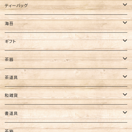
新茶
ティーバッグ
ティーバッグ
ギフト
煎茶
海苔
ほうじ茶
全型サイズ
ギフト
玄米茶
8切サイズ
お茶ギフト
茶器
バイオ茶
その他
海苔ギフト
急須
茶道具
カカオティー
ギフト
お茶･海苔ギフト
水出し用ボトル
懐紙
和雑貨
フィルターインボトル
ギフトセット
コースター
ポーチ・財布
書道具
カークボトル
扇子・うちわ
筆
茶箱