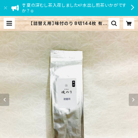
🎐夏の深むし茶入荷しました🍉水出し煎茶いかがです
か？☺
【詰替え用】味付のり 8切144枚 有明
海産 味付海苔 | 小田原 江嶋