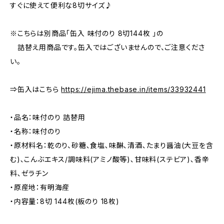
すぐに使えて便利な8切サイズ♪
※こちらは別商品「缶入 味付のり 8切144枚 」の
詰替え用商品です。缶入ではございませんので、ご注意くださ
い。
⇒缶入はこちら
https://ejima.thebase.in/items/33932441
・品名：味付のり 詰替用
・名称：味付のり
・原材料名：乾のり、砂糖､食塩､味醂､清酒､たまり醤油(大豆を含
む)､こんぶエキス/調味料(アミノ酸等)､甘味料(ステビア)､香辛
料､ゼラチン
・原産地：有明海産
・内容量：8切 144枚(板のり 18枚)