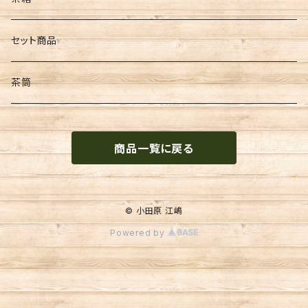
和紙
墨
セット商品
文具
茶筒
便箋
商品一覧に戻る
季節物
金封
© 小田原 江嶋
Powered by