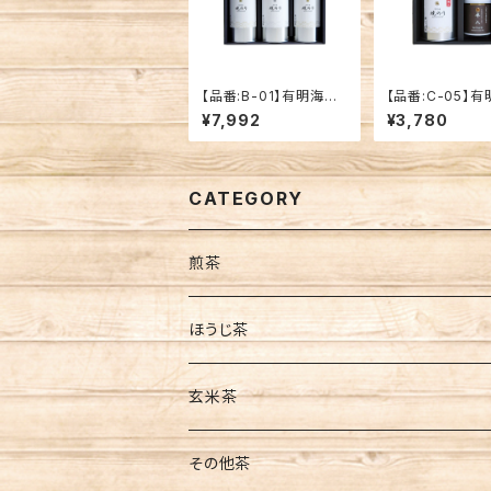
【品番:B-01】有明海産
【品番:C-05】
8切海苔 3缶セット
海苔(小) 1缶・
¥7,992
¥3,780
茶 「平八」 1缶セ
CATEGORY
煎茶
茶葉
ほうじ茶
缶入
ティーバッグ
茶葉
玄米茶
袋入
水出し
ティーバッグ
茶葉
その他茶