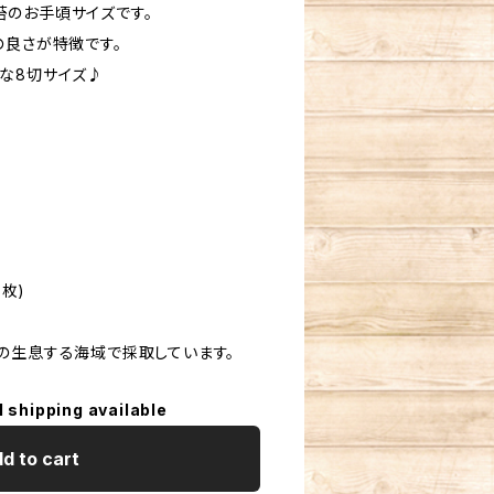
のお手頃サイズです。
の良さが特徴です。
な8切サイズ♪
8枚)
の生息する海域で採取しています。
l shipping available
d to cart