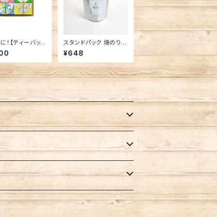
に！【ティーバッグ
スタンドパック 焼のり 8
】いろ色小箱 4種
切サイズ
00
¥648