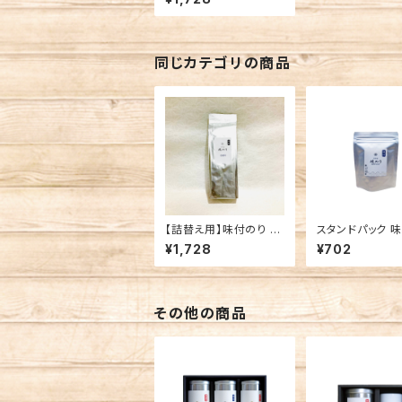
海産 焼海苔
同じカテゴリの商品
【詰替え用】味付のり 8
スタンドパック 
切144枚 有明海産 味
8切サイズ
¥1,728
¥702
付海苔
その他の商品