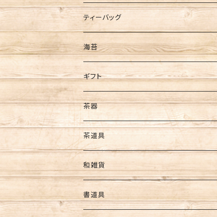
新茶
ティーバッグ
ティーバッグ
ギフト
煎茶
海苔
ほうじ茶
全型サイズ
ギフト
玄米茶
8切サイズ
お茶ギフト
茶器
バイオ茶
その他
海苔ギフト
急須
茶道具
カカオティー
ギフト
お茶･海苔ギフト
水出し用ボトル
懐紙
和雑貨
フィルターインボトル
ギフトセット
コースター
ポーチ・財布
書道具