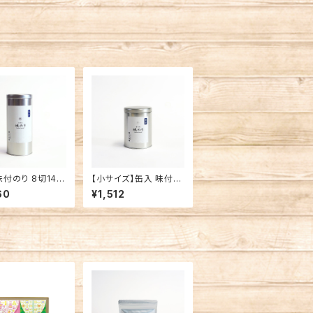
味付のり 8切144
【小サイズ】缶入 味付の
明海産 味付海苔
り 8切64枚 有明海産
60
¥1,512
焼海苔