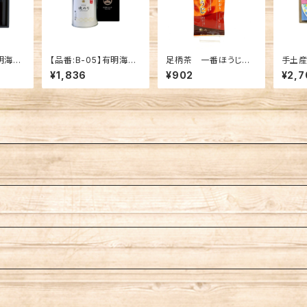
有明海産
【品番:B-05】有明海産
足柄茶 一番ほうじ茶
手土産
深蒸し煎
8切 初摘み焼のり(小)
【かおり】 50g 神奈川
ギフト
¥1,836
¥902
¥2,7
ット
ギフト
県産茶葉100%使用
セット