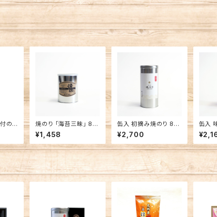
味付のり
焼のり 「海苔三昧」 8切
缶入 初摘み焼のり 8切
缶入 
88枚
144枚 有明海産 焼海
枚 有
¥1,458
¥2,700
¥2,1
苔