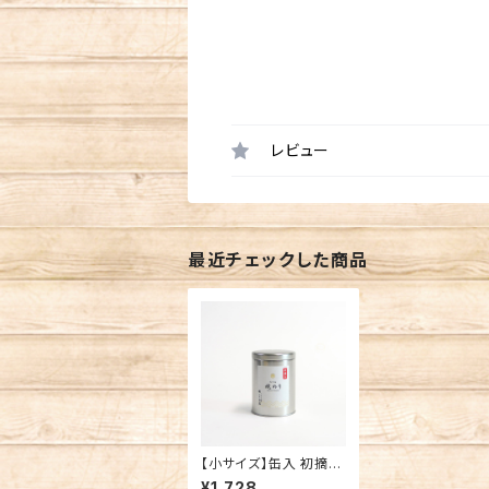
レビュー
最近チェックした商品
【小サイズ】缶入 初摘み
焼のり 8切64枚 有明
¥1,728