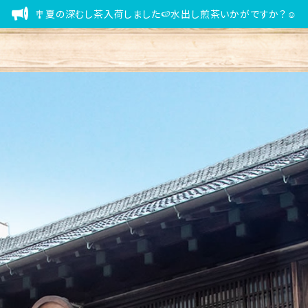
🎐夏の深むし茶入荷しました🍉水出し煎茶いかがですか？☺