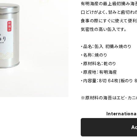
有明海産の最上級初摘み海苔
口どけがよく、甘みと歯切れ
食事の際にすぐに使えて便利
気密性の高い缶入です。
・品名：缶入 初摘み焼のり
・名称：焼のり
・原材料名：乾のり
・原産地：有明海産
・内容量：8切 64枚(板のり 
※原材料の海苔はエビ･カニ
Internationa
Ad