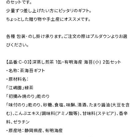
のセットです。
少量ずつ差し上げたい方にピッタリのギフト。
ちょっとした贈り物や手土産にオススメです。
各種 包装･のし掛け承ります。ご注文の際はプルダウンよりお選
びください。
【品番:C-03】深蒸し煎茶 1缶・有明海産 海苔(小) 2缶セット
・名称：茶海苔ギフト
・原材料名：
「江嶋園」緑茶
「初摘み焼のり」乾のり
「味付のり」乾のり､砂糖､食塩、味醂、清酒、たまり醤油(大豆を含
む)、こんぶエキス/調味料(アミノ酸等)、甘味料(ステビア)、香辛
料、ゼラチン
・原産地：静岡県産､有明海産