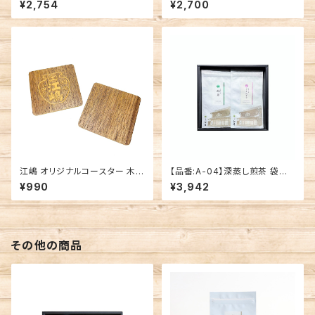
¥2,754
¥2,700
江嶋 オリジナルコースター 木工
【品番:A-04】深蒸し煎茶 袋入
品
「緑翠･さえみどり」箱入りギフト
¥990
¥3,942
その他の商品