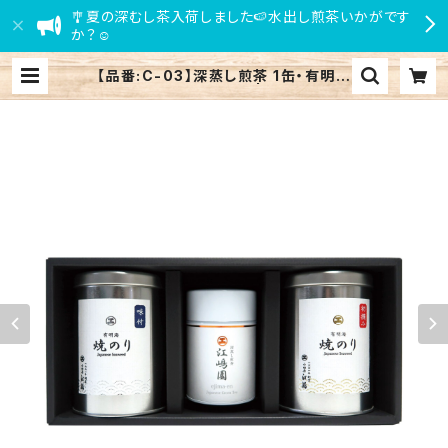
🎐夏の深むし茶入荷しました🍉水出し煎茶いかがです
か？☺
【品番:C-03】深蒸し煎茶 1缶・有明海
産 海苔(小) 2缶セット | 小田原 江嶋