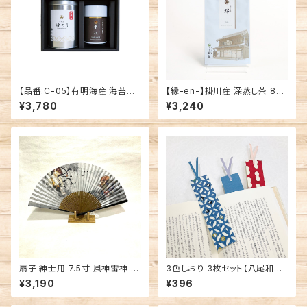
【品番:C-05】有明海産 海苔
【縁-en-】掛川産 深蒸し茶 80
(小) 1缶・深蒸し煎茶 「平八」 1
g袋入
¥3,780
¥3,240
缶セット
扇子 紳士用 7.5寸 風神雷神 煮
3色しおり 3枚セット【八尾和紙】
スス
桂樹舎
¥3,190
¥396