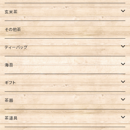
缶入
ティーバッグ
茶葉
玄米茶
袋入
水出し
ティーバッグ
茶葉
その他茶
新茶
ティーバッグ
ティーバッグ
ギフト
煎茶
海苔
ほうじ茶
全型サイズ
ギフト
玄米茶
8切サイズ
お茶ギフト
茶器
バイオ茶
その他
海苔ギフト
急須
茶道具