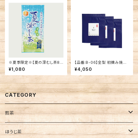
※夏季限定※【夏の深むし茶80
【品番:B-06】全型 初摘み焼海
g】掛川産 水出し専用茶葉
苔 3帖セット
¥1,080
¥4,050
CATEGORY
煎茶
茶葉
ほうじ茶