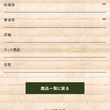
カカオティー
ギフト
お茶･海苔ギフト
水出し用ボトル
懐紙
和雑貨
フィルターインボトル
ギフトセット
コースター
ポーチ・財布
書道具
カークボトル
扇子・うちわ
筆
茶箱
和紙
墨
セット商品
文具
茶筒
便箋
商品一覧に戻る
季節物
金封