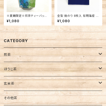
※夏期限定※煎茶ティーバッグ
全型 焼のり 8枚入 有明海産 板
あさがお(ひもなし)
海苔 焼海苔
¥1,080
¥1,080
CATEGORY
煎茶
茶葉
ほうじ茶
缶入
ティーバッグ
茶葉
玄米茶
袋入
水出し
ティーバッグ
茶葉
その他茶