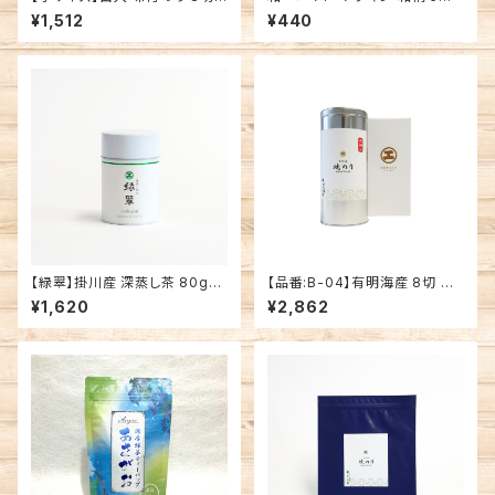
4枚 有明海産 焼海苔
類
¥1,512
¥440
【緑翠】掛川産 深蒸し茶 80g缶
【品番:B-04】有明海産 8切 初
入
摘み焼のりギフト
¥1,620
¥2,862