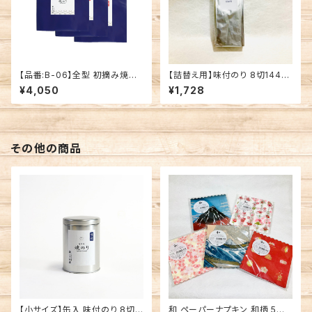
【品番:B-06】全型 初摘み焼海
【詰替え用】味付のり 8切144枚
苔 3帖セット
有明海産 味付海苔
¥4,050
¥1,728
その他の商品
【小サイズ】缶入 味付のり 8切6
和 ペーパーナプキン 和柄 5種