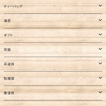
新茶
ティーバッグ
ティーバッグ
ギフト
煎茶
海苔
ほうじ茶
全型サイズ
ギフト
玄米茶
8切サイズ
お茶ギフト
茶器
バイオ茶
その他
海苔ギフト
急須
茶道具
カカオティー
ギフト
お茶･海苔ギフト
水出し用ボトル
懐紙
和雑貨
フィルターインボトル
ギフトセット
コースター
ポーチ・財布
書道具
カークボトル