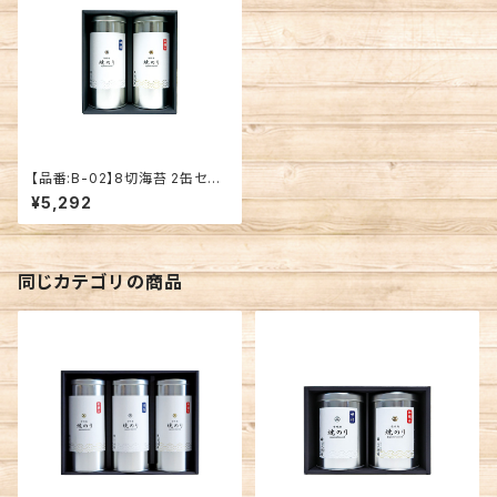
【品番:B-02】8切海苔 2缶セッ
ト
¥5,292
同じカテゴリの商品