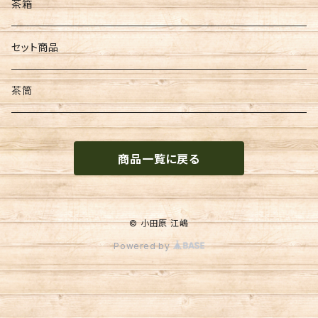
扇子・うちわ
筆
茶箱
和紙
墨
セット商品
文具
茶筒
便箋
商品一覧に戻る
季節物
金封
© 小田原 江嶋
Powered by