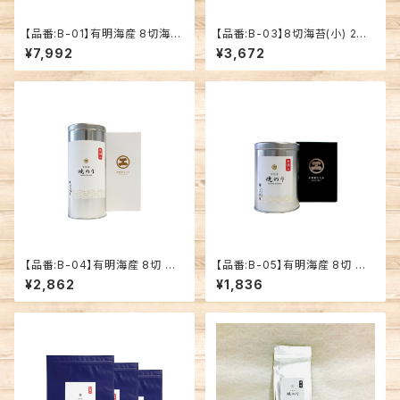
【品番:B-01】有明海産 8切海苔
【品番:B-03】8切海苔(小) 2缶
3缶セット
セット
¥7,992
¥3,672
【品番:B-04】有明海産 8切 初
【品番:B-05】有明海産 8切 初
摘み焼のりギフト
摘み焼のり(小)ギフト
¥2,862
¥1,836