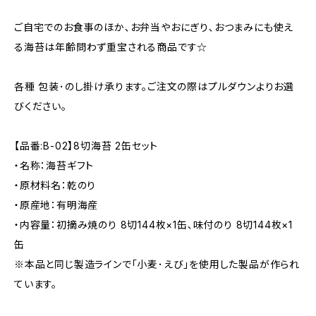
ご自宅でのお食事のほか､お弁当やおにぎり､おつまみにも使え
る海苔は年齢問わず重宝される商品です☆
各種 包装･のし掛け承ります。ご注文の際はプルダウンよりお選
びください。
【品番:B-02】8切海苔 2缶セット
・名称：海苔ギフト
・原材料名：乾のり
・原産地：有明海産
・内容量：初摘み焼のり 8切144枚×1缶､味付のり 8切144枚×1
缶
※本品と同じ製造ラインで｢小麦･えび｣を使用した製品が作られ
ています。