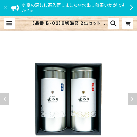
🎐夏の深むし茶入荷しました🍉水出し煎茶いかがです
か？☺
【品番:B-02】8切海苔 2缶セット |
小田原 江嶋