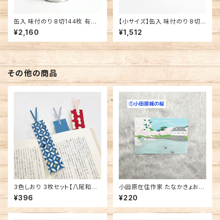
缶入 味付のり 8切144枚 有明
【小サイズ】缶入 味付のり 8切6
海産 味付海苔
4枚 有明海産 焼海苔
¥2,160
¥1,512
その他の商品
3色しおり 3枚セット【八尾和紙】
小田原在住作家 たなかきょおこ
桂樹舎
ポストカード イラストレーター
¥396
¥220
作家作品