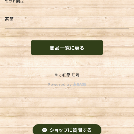
和紙
墨
セット商品
文具
茶筒
便箋
商品一覧に戻る
季節物
金封
© 小田原 江嶋
Powered by
ショップに質問する