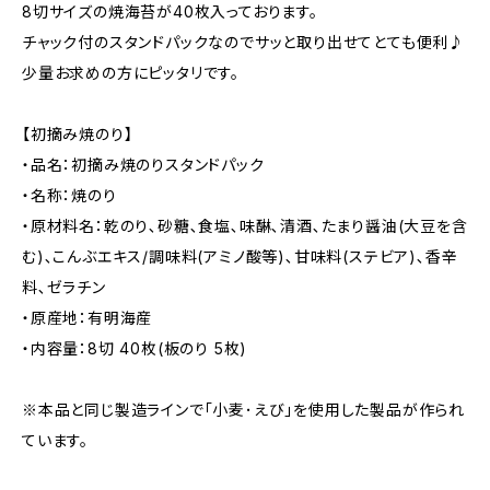
8切サイズの焼海苔が40枚入っております。
チャック付のスタンドパックなのでサッと取り出せてとても便利♪
少量お求めの方にピッタリです。
【初摘み焼のり】
・品名：初摘み焼のりスタンドパック
・名称：焼のり
・原材料名：乾のり､砂糖､食塩､味醂､清酒､たまり醤油(大豆を含
む)､こんぶエキス/調味料(アミノ酸等)､甘味料(ステビア)､香辛
料､ゼラチン
・原産地：有明海産
・内容量：8切 40枚(板のり 5枚)
※本品と同じ製造ラインで｢小麦･えび｣を使用した製品が作られ
ています。