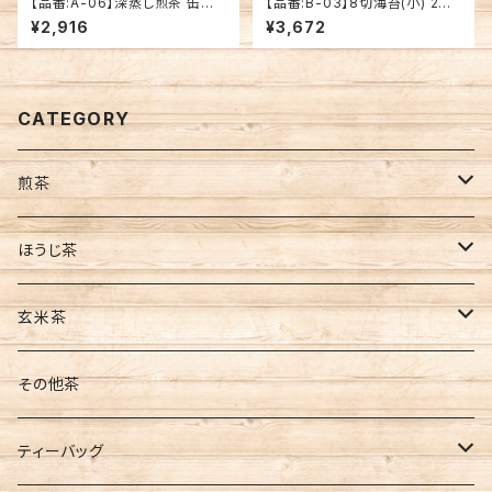
【品番:A-06】深蒸し煎茶 缶入8
【品番:B-03】8切海苔(小) 2缶
0g 「江嶋園･平八」セット
セット
¥2,916
¥3,672
CATEGORY
煎茶
茶葉
ほうじ茶
缶入
ティーバッグ
茶葉
玄米茶
袋入
水出し
ティーバッグ
茶葉
その他茶
新茶
ティーバッグ
ティーバッグ