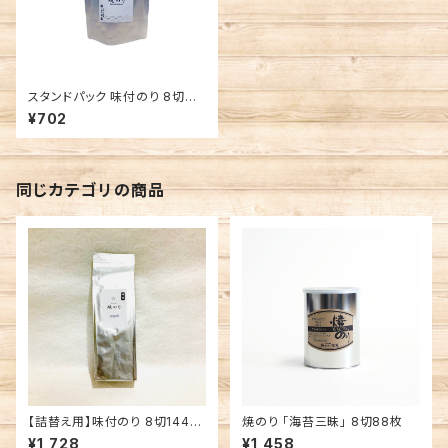
スタンドパック 味付のり 8切サ
イズ
¥702
同じカテゴリの商品
【詰替え用】味付のり 8切144枚
焼のり 「海苔三昧」 8切88枚
有明海産 味付海苔
¥1,728
¥1,458