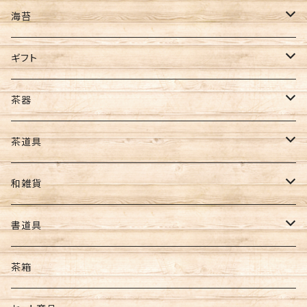
ギフト
煎茶
海苔
ほうじ茶
全型サイズ
ギフト
玄米茶
8切サイズ
お茶ギフト
茶器
バイオ茶
その他
海苔ギフト
急須
茶道具
カカオティー
ギフト
お茶･海苔ギフト
水出し用ボトル
懐紙
和雑貨
フィルターインボトル
ギフトセット
コースター
ポーチ・財布
書道具
カークボトル
扇子・うちわ
筆
茶箱