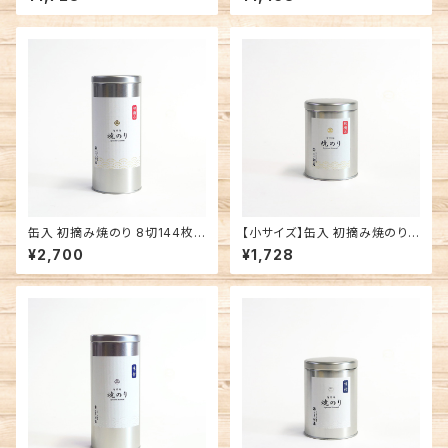
缶入 初摘み焼のり 8切144枚
【小サイズ】缶入 初摘み焼のり
有明海産 焼海苔
8切64枚 有明海産 焼海苔
¥2,700
¥1,728