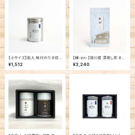
【小サイズ】缶入 味付のり 8切6
【縁-en-】掛川産 深蒸し茶 80
4枚 有明海産 焼海苔
g袋入
¥1,512
¥3,240