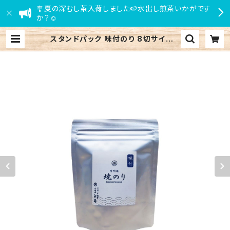
🎐夏の深むし茶入荷しました🍉水出し煎茶いかがです
か？☺
スタンドパック 味付のり 8切サイズ |
小田原 江嶋