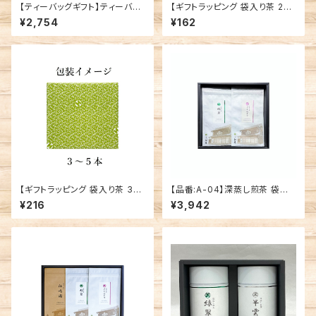
【ティーバッグギフト】ティーバッ
【ギフトラッピング 袋入り茶 2本
グ 3種セット
用（横並び）】※箱入りギフトの
¥2,754
¥162
場合は不要※
【ギフトラッピング 袋入り茶 3～
【品番:A-04】深蒸し煎茶 袋入
5本用】※箱入りギフトの場合は
「緑翠･さえみどり」箱入りギフト
¥216
¥3,942
不要※