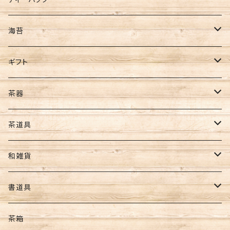
ギフト
煎茶
海苔
ほうじ茶
全型サイズ
ギフト
玄米茶
8切サイズ
お茶ギフト
茶器
バイオ茶
その他
海苔ギフト
急須
茶道具
カカオティー
ギフト
お茶･海苔ギフト
水出し用ボトル
懐紙
和雑貨
フィルターインボトル
ギフトセット
コースター
ポーチ・財布
書道具
カークボトル
扇子・うちわ
筆
茶箱