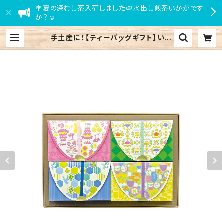
🎐夏の深むし茶入荷しました🍉水出し煎茶いかがです
か？☺
手土産に！【ティーバッグギフト】いろ
色小箱 4種セット | 小田原 江嶋