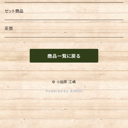
和紙
墨
セット商品
文具
茶筒
便箋
商品一覧に戻る
季節物
金封
© 小田原 江嶋
Powered by