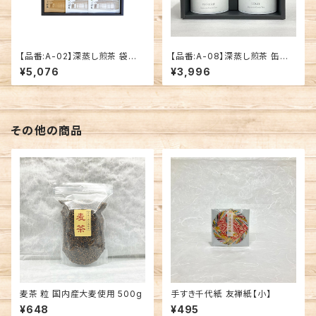
【品番:A-02】深蒸し煎茶 袋入
【品番:A-08】深蒸し煎茶 缶入8
「江嶋園・緑翠・さえみどり」 箱
0g 「緑翠･早雲」セット
¥5,076
¥3,996
入りギフト
その他の商品
麦茶 粒 国内産大麦使用 500g
手すき千代紙 友禅紙【小】
¥648
¥495