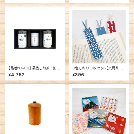
【品番:C-03】深蒸し煎茶 1缶・
3色しおり 3枚セット【八尾和紙】
有明海産 海苔(小) 2缶セット
桂樹舎
¥4,752
¥396