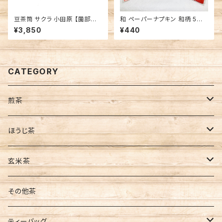
豆茶筒 サクラ 小田原 【薗部産
和 ペーパーナプキン 和柄 5種
業製】木製茶筒
類
¥3,850
¥440
CATEGORY
煎茶
茶葉
ほうじ茶
缶入
ティーバッグ
茶葉
玄米茶
袋入
水出し
ティーバッグ
茶葉
その他茶
新茶
ティーバッグ
ティーバッグ