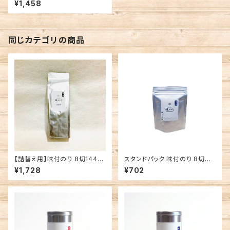
¥1,458
同じカテゴリの商品
【詰替え用】味付のり 8切144枚
スタンドパック 味付のり 8切サ
有明海産 味付海苔
イズ
¥1,728
¥702