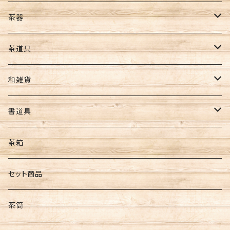
玄米茶
8切サイズ
お茶ギフト
茶器
バイオ茶
その他
海苔ギフト
急須
茶道具
カカオティー
ギフト
お茶･海苔ギフト
水出し用ボトル
懐紙
和雑貨
フィルターインボトル
ギフトセット
コースター
ポーチ・財布
書道具
カークボトル
扇子・うちわ
筆
茶箱
和紙
墨
セット商品
文具
茶筒