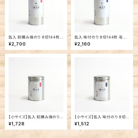
缶入 初摘み焼のり 8切144枚
缶入 味付のり 8切144枚 有明
有明海産 焼海苔
海産 味付海苔
¥2,700
¥2,160
【小サイズ】缶入 初摘み焼のり
【小サイズ】缶入 味付のり 8切6
8切64枚 有明海産 焼海苔
4枚 有明海産 焼海苔
¥1,728
¥1,512