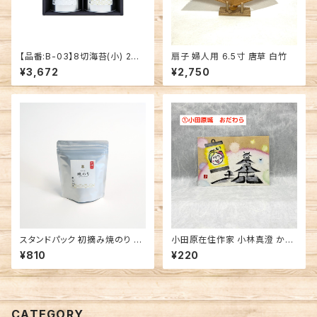
【品番:B-03】8切海苔(小) 2缶
扇子 婦人用 6.5寸 唐草 白竹
セット
¥3,672
¥2,750
スタンドパック 初摘み焼のり 8
小田原在住作家 小林真澄 かく
切サイズ
れ文字絵 ポストカード 作家作
¥810
¥220
品
CATEGORY