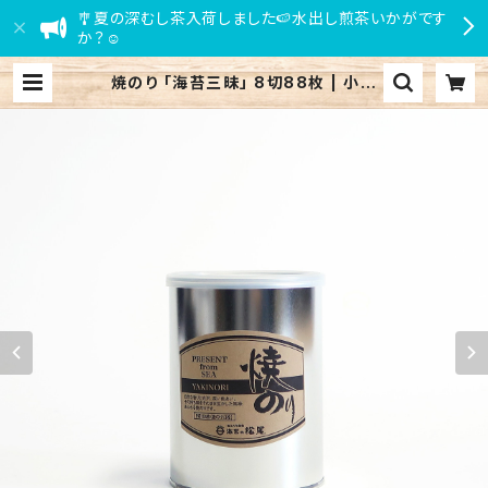
🎐夏の深むし茶入荷しました🍉水出し煎茶いかがです
か？☺
焼のり 「海苔三昧」 8切88枚 | 小田
原 江嶋