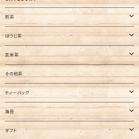
煎茶
茶葉
ほうじ茶
缶入
ティーバッグ
茶葉
玄米茶
袋入
水出し
ティーバッグ
茶葉
その他茶
新茶
ティーバッグ
ティーバッグ
ギフト
煎茶
海苔
ほうじ茶
全型サイズ
ギフト