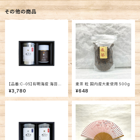
その他の商品
【品番:C-05】有明海産 海苔
麦茶 粒 国内産大麦使用 500g
(小) 1缶・深蒸し煎茶 「平八」 1
¥3,780
¥648
缶セット